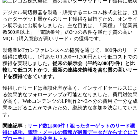
デジタル周辺機器を製造・販売するエレコム株式会社は、狙
ったターゲット層からのリード獲得を目指すため、オンライ
ン展示会に出展をしました。主な目的は、「業種」「従業員
数500名以上」「電話番号」の3つの条件を満たす質の高い
MQL（購入意欲が高いリード）の獲得です。
製造業IoTカンファレンスへの協賛を通じて、800件のリード
獲得に成功し、1件あたり1,200〜1,300円という低コストでの
獲得を実現しました。
従来の展示会（平均2,000円/件）と比
較して低コストかつ、最新の連絡先情報を含む質の高いリー
ドを獲得できています。
獲得したリードは商談化率が高く、インサイドセールスによ
る効果的なフォローアップが可能となりました。費用対効果
が高く、WebコンテンツのLP制作2〜3本分の費用で十分な成
果を上げることができたため、継続的な参加を決定していま
す。
関連記事：
リード数は800件！狙ったターゲットのリード獲
得に成功。電話・メールの情報が最新データだからすぐにア
プローチし、商談化率も上々