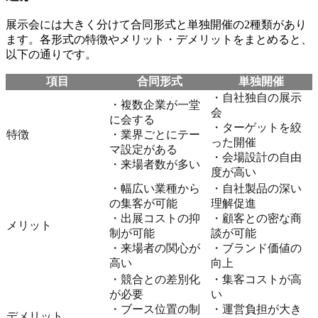
展示会には大きく分けて合同形式と単独開催の2種類があり
ます。各形式の特徴やメリット・デメリットをまとめると、
以下の通りです。
項目
合同形式
単独開催
・自社独自の展示
・複数企業が一堂
会
に会する
・ターゲットを絞
特徴
・業界ごとにテー
った開催
マ設定がある
・会場設計の自由
・来場者数が多い
度が高い
・幅広い業種から
・自社製品の深い
の集客が可能
理解促進
・出展コストの抑
・顧客との密な商
メリット
制が可能
談が可能
・来場者の関心が
・ブランド価値の
高い
向上
・競合との差別化
・集客コストが高
が必要
い
・ブース位置の制
・運営負担が大き
デメリット