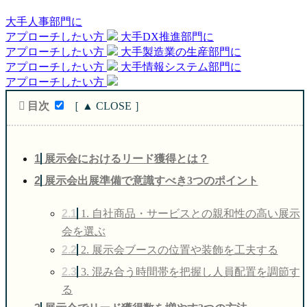
大手人事部門
に
アプローチしたい方
大手DX推進部門
に
アプローチしたい方
大手製造業の生産部門
に
アプローチしたい方
大手情報システム部門
に
アプローチしたい方
目次
1
展示会におけるリード獲得とは？
2
展示会出展準備で意識すべき3つのポイント
2.1
1. 自社商品・サービスとの親和性の高い展示
会を選ぶ
2.2
2. 展示会ブースの位置や装飾を工夫する
2.3
3. 混み合う時間帯を把握し人員配置を調節す
る