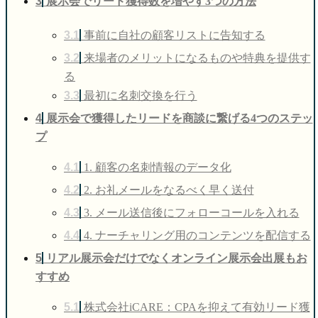
3
展示会でリード獲得数を増やす3つの方法
3.1
事前に自社の顧客リストに告知する
3.2
来場者のメリットになるものや特典を提供す
る
3.3
最初に名刺交換を行う
4
展示会で獲得したリードを商談に繋げる4つのステッ
プ
4.1
1. 顧客の名刺情報のデータ化
4.2
2. お礼メールをなるべく早く送付
4.3
3. メール送信後にフォローコールを入れる
4.4
4. ナーチャリング用のコンテンツを配信する
5
リアル展示会だけでなくオンライン展示会出展もお
すすめ
5.1
株式会社iCARE：CPAを抑えて有効リード獲