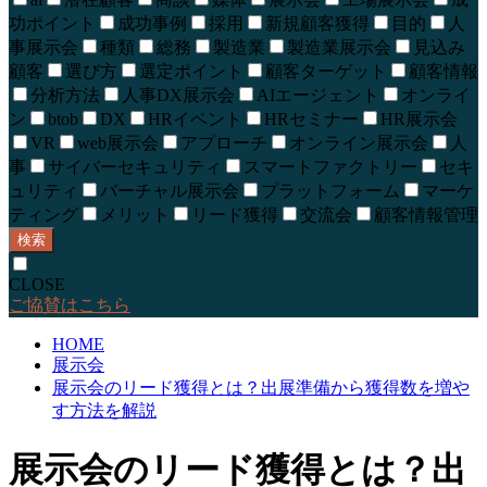
功ポイント
成功事例
採用
新規顧客獲得
目的
人
事展示会
種類
総務
製造業
製造業展示会
見込み
顧客
選び方
選定ポイント
顧客ターゲット
顧客情報
分析方法
人事DX展示会
AIエージェント
オンライ
ン
btob
DX
HRイベント
HRセミナー
HR展示会
VR
web展示会
アプローチ
オンライン展示会
人
事
サイバーセキュリティ
スマートファクトリー
セキ
ュリティ
バーチャル展示会
プラットフォーム
マーケ
ティング
メリット
リード獲得
交流会
顧客情報管理
検索
CLOSE
ご協賛はこちら
HOME
展示会
展示会のリード獲得とは？出展準備から獲得数を増や
す方法を解説
展示会のリード獲得とは？出