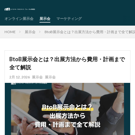
オンライン展示会
オンライン展示会
カテゴリー
展示会
マーケティング
HOME
展示会
BtoB展示会とは？出展方法から費用・計画まで全て解
タグ
ai
潜在顧客
商談
媒体
展示会
BtoB展示会とは？出展方法から費用・計画まで
工場展示会
成功ポイント
成功事例
採用
全て解説
新規顧客獲得
目的
人事展示会
種類
2月 12, 2026
展示会
展示会
総務
製造業
製造業展示会
見込み顧客
選び方
選定ポイント
顧客ターゲット
顧客情報
分析方法
人事DX展示会
AIエージェント
オンライン
btob
DX
HRイベント
HRセミナー
HR展示会
VR
web展示会
アプローチ
オンライン展示会