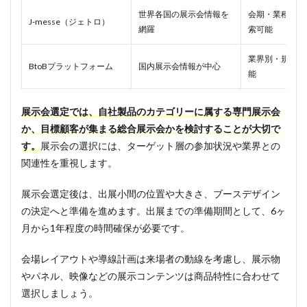
世界各国の展示会情報を
会期・業種・開
J-messe（ジェトロ）
網羅
索可能
業界別・規模別
BtoBプラットフォーム
国内展示会情報が中心
能
展示会選定では、自社製品のカテゴリーに属する専門展示会
か、目標顧客が集まる総合展示会かを検討することが大切で
す。
展示会の選択には、ターゲット層の参加状況や業界との
関連性を重視します。
展示会選定後は、出展小間の位置や大きさ、ブースデザイン
の決定へと準備を進めます。出展までの準備期間として、6ヶ
月から1年程度の時間確保が必要です。
会場レイアウトや導線計画は来場者の動線を考慮し、展示物
やパネル、映像などの展示コンテンツは商品特性に合わせて
選択しましょう。