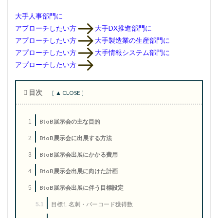
大手人事部門
に
アプローチしたい方
大手DX推進部門
に
アプローチしたい方
大手製造業の生産部門
に
アプローチしたい方
大手情報システム部門
に
アプローチしたい方
目次
BtoB展示会の主な目的
1
BtoB展示会に出展する方法
2
BtoB展示会出展にかかる費用
3
BtoB展示会出展に向けた計画
4
BtoB展示会出展に伴う目標設定
5
目標1. 名刺・バーコード獲得数
5.1