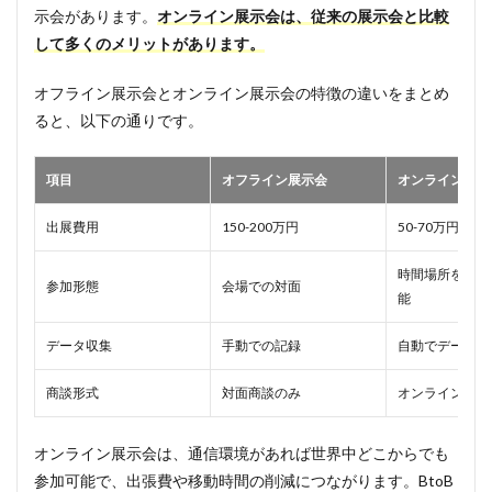
示会があります。
オンライン展示会は、従来の展示会と比較
して多くのメリットがあります。
オフライン展示会とオンライン展示会の特徴の違いをまとめ
ると、以下の通りです。
項目
オフライン展示会
オンライン展示
出展費用
150-200万円
50-70万円
時間場所を問わ
参加形態
会場での対面
能
データ収集
手動での記録
自動でデータ収
商談形式
対面商談のみ
オンライン商談
オンライン展示会は、通信環境があれば世界中どこからでも
参加可能で、出張費や移動時間の削減につながります。BtoB