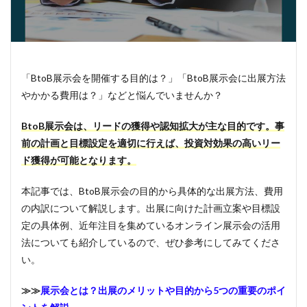
人事
サイバーセキュリティ
スマートファクトリー
セキュリティ
バーチャル展示会
プラットフォーム
マーケティング
メリット
リード獲得
交流会
顧客情報管理
「BtoB展示会を開催する目的は？」「BtoB展示会に出展方法
やかかる費用は？」などと悩んでいませんか？
検索
BtoB展示会は、リードの獲得や認知拡大が主な目的です。事
前の計画と目標設定を適切に行えば、投資対効果の高いリー
ド獲得が可能となります。
本記事では、BtoB展示会の目的から具体的な出展方法、費用
の内訳について解説します。出展に向けた計画立案や目標設
定の具体例、近年注目を集めているオンライン展示会の活用
法についても紹介しているので、ぜひ参考にしてみてくださ
い。
≫≫
展示会とは？出展のメリットや目的から5つの重要のポイ