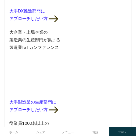
大手DX推進部門
に
アプローチしたい方
大企業・上場企業の
製造業の生産部門
が集まる
製造業IoTカンファレンス
大手製造業の生産部門
に
アプローチしたい方
従業員1000名以上の
情報システム部門
が集まる
ホーム
シェア
メニュー
電話
TOPへ