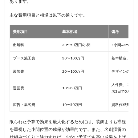
あります。
主な費用項目と相場は以下の通りです。
費用項目
基本相場
備考
出展料
30〜50万円/小間
1小間=3m×3m
ブース施工費
30〜100万円
基本構造、電気
装飾費
20〜100万円
デザインの複雑
人件費、コンパ
運営費
10〜80万円
名3日で5万円）
広告・集客費
10〜50万円
資料作成費含む
限られた予算で効果を最大化するためには、装飾よりも導線
を重視した小間位置の確保が効果的です。また、名刺獲得の
仕組みづくりに注力すれば、少ない予算でも高い成果を上げ