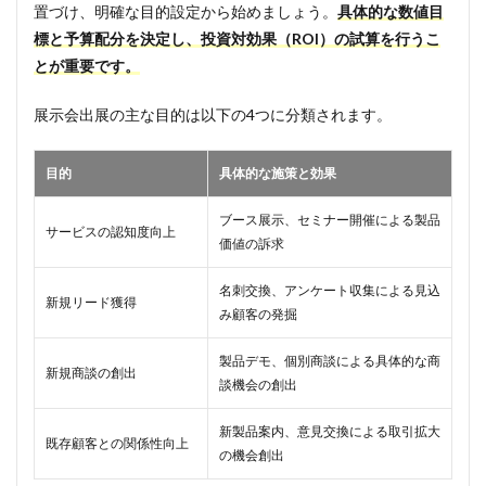
置づけ、明確な目的設定から始めましょう。
具体的な数値目
標と予算配分を決定し、投資対効果（ROI）の試算を行うこ
とが重要です。
展示会出展の主な目的は以下の4つに分類されます。
目的
具体的な施策と効果
ブース展示、セミナー開催による製品
サービスの認知度向上
価値の訴求
名刺交換、アンケート収集による見込
新規リード獲得
み顧客の発掘
製品デモ、個別商談による具体的な商
新規商談の創出
談機会の創出
新製品案内、意見交換による取引拡大
既存顧客との関係性向上
の機会創出