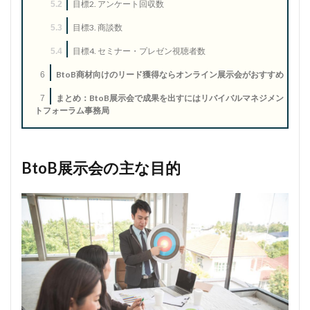
目標2. アンケート回収数
5.2
目標3. 商談数
5.3
目標4. セミナー・プレゼン視聴者数
5.4
BtoB商材向けのリード獲得ならオンライン展示会がおすすめ
6
まとめ：BtoB展示会で成果を出すにはリバイバルマネジメン
7
トフォーラム事務局
BtoB展示会の主な目的