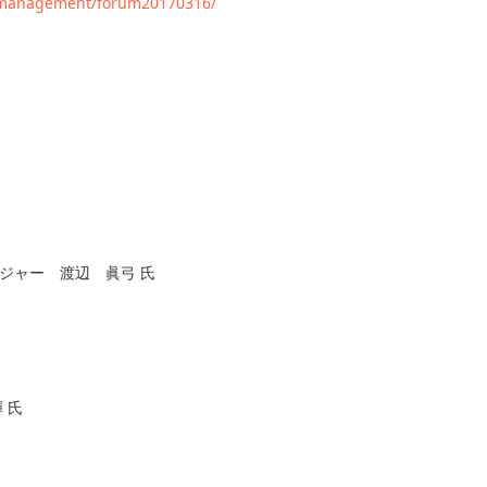
_management/forum20170316/
ジャー 渡辺 眞弓 氏
 氏