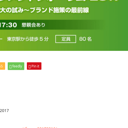
SS
feedly
Pin it
017