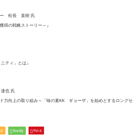
ー 松長 直樹 氏
獲得の戦略ストーリー～』
ュニティ」とは』
達也 氏
ド力向上の取り組み～「味の素KK ギョーザ」を始めとするロングセ
SS
feedly
Pin it