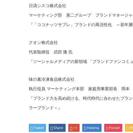
日清シスコ株式会社
マーケティング部 第二グループ ブランドマネージャ
『「ココナッツサブレ」ブランドの再活性化 ～若年層
クオン株式会社
代表取締役 武田 隆 氏
『ソーシャルメディアの新領域 「ブランドファンコミ
味の素冷凍食品株式会社
執行役員 マーケティング本部 家庭用事業部長 岡本 
『ブランド力を高め続ける、時代時代に合わせたブラン
ラーブランド～』
Tweet
Share
+1
Hatena
Pocket
R