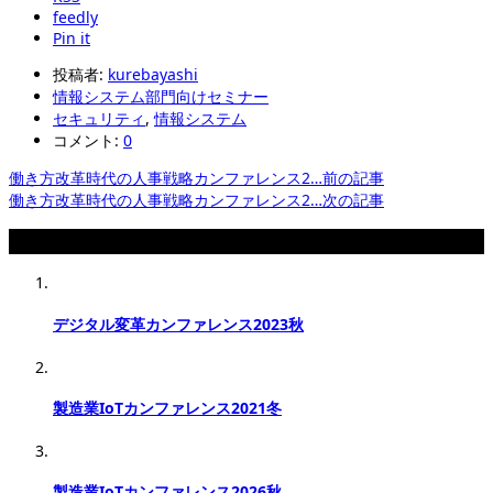
feedly
Pin it
投稿者:
kurebayashi
情報システム部門向けセミナー
セキュリティ
,
情報システム
コメント:
0
働き方改革時代の人事戦略カンファレンス2…
前の記事
働き方改革時代の人事戦略カンファレンス2…
次の記事
関連記事
デジタル変革カンファレンス2023秋
製造業IoTカンファレンス2021冬
製造業IoTカンファレンス2026秋