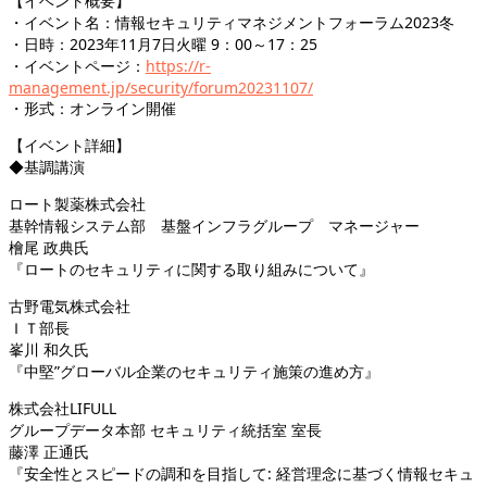
【イベント概要】
・イベント名：情報セキュリティマネジメントフォーラム2023冬
・日時：2023年11月7日火曜 9：00～17：25
・イベントページ：
https://r-
management.jp/security/forum20231107/
・形式：オンライン開催
【イベント詳細】
◆基調講演
ロート製薬株式会社
基幹情報システム部 基盤インフラグループ マネージャー
檜尾 政典氏
『ロートのセキュリティに関する取り組みについて』
古野電気株式会社
ＩＴ部長
峯川 和久氏
『中堅”グローバル企業のセキュリティ施策の進め方』
株式会社LIFULL
グループデータ本部 セキュリティ統括室 室長
藤澤 正通氏
『安全性とスピードの調和を目指して: 経営理念に基づく情報セキュ