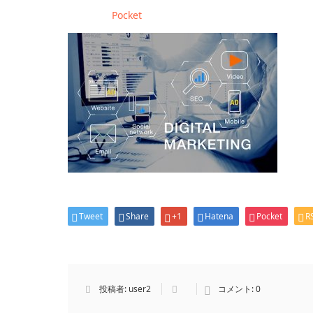
Pocket
Tweet
Share
+1
Hatena
Pocket
R
投稿者:
user2
コメント:
0