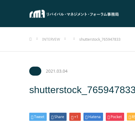
ホーム
INTERVEW
shutterstock_765947833
2021.03.04
shutterstock_76594783
Tweet
Share
+1
Hatena
Pocket
R