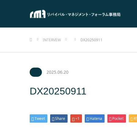
ホーム
INTERVEW
DX20250911
2025.06.20
DX20250911
Tweet
Share
+1
Hatena
Pocket
R