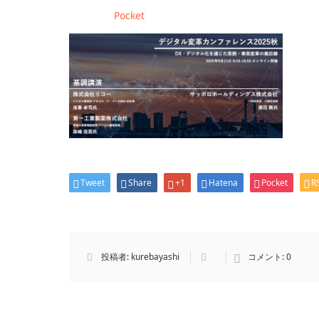
Pocket
Tweet
Share
+1
Hatena
Pocket
R
投稿者:
kurebayashi
コメント:
0