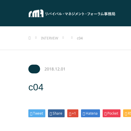
ホーム
INTERVEW
c04
2018.12.01
c04
Tweet
Share
+1
Hatena
Pocket
R