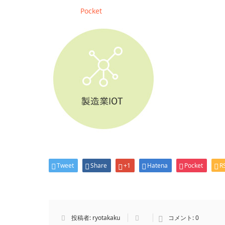
Pocket
Tweet
Share
+1
Hatena
Pocket
R
投稿者:
ryotakaku
コメント:
0