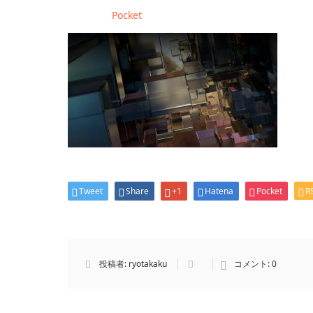
Pocket
Tweet
Share
+1
Hatena
Pocket
R
投稿者:
ryotakaku
コメント:
0