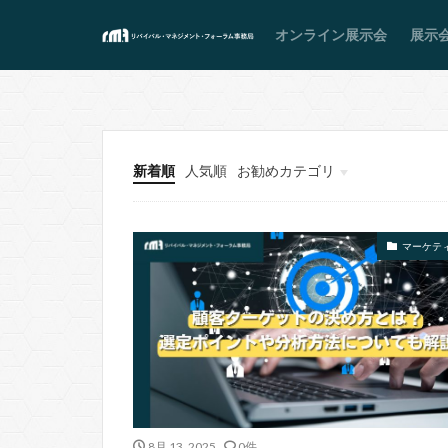
オンライン展示会
展示
新着順
人気順
お勧めカテゴリ
展示会
オンライン展示会
プラットフォーム
マーケテ
8月 13, 2025
0件