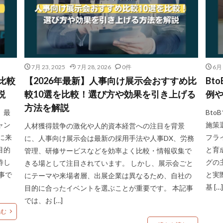
7月 23, 2025
7月 28, 2026
0件
6月 
比較
【2026年最新】人事向け展示会おすすめ比
Bt
説
較10選を比較！選び方や効果を引き上げる
例や
方法を解説
、最
Bt
ャン
施策
人材獲得競争の激化や人的資本経営への注目を背景
に来
フラ
に、人事向け展示会は最新の採用手法や人事DX、労務
目的
と育
管理、研修サービスなどを効率よく比較・情報収集で
待し
グの
きる場として注目されています。 しかし、展示会ごと
事で
と実
にテーマや来場者層、出展企業は異なるため、自社の
基 […]
目的に合ったイベントを選ぶことが重要です。 本記事
では、お […]
読む