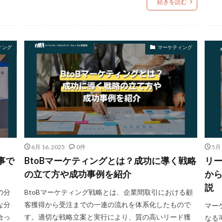
続きを読む
ィング
マーケティング
6月 16, 2025
0件
5月 
事で
BtoBマーケティングとは？成功に導く戦略
リ
の立て方や成功事例を紹介
か
説
の分
BtoBマーケティング戦略とは、企業間取引における顧
な分
客獲得から受注までの一連の流れを体系化したもので
マー
合っ
す。適切な戦略立案と実行により、質の高いリード獲
なる