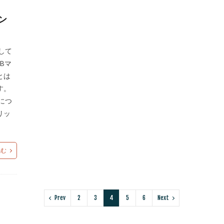
ン
して
Bマ
とは
す。
につ
リッ
読む
Prev
2
3
4
5
6
Next