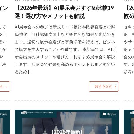
イン
【2026年最新】AI展示会おすすめ比較19
【2
選！選び方やメリットも解説
較
って
AI展示会への参加は新規リード獲得や既存顧客との関
セキ
売上
係強化、自社認知度向上など多面的な効果が期待でき
得、
定す
ます。適切な展示会選びと事前準備を行えば、ビジネ
やサ
とが
ス拡大を実現することが可能です。 本記事では、AI展
得る
や
示会出展のメリットや選び方、おすすめ展示会を解説
会の
析法
します。展示会で効果を高めるポイントもまとめてい
す。
るため […]
参考に
読む
続きを読む
展示会
展示会