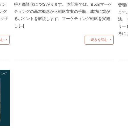
ィン
得と商談化につながります。 本記事では、BtoBマーケ
管理
ング
ティングの基本概念から戦略立案の手順、成功に繋が
ます
ング手
るポイントを解説します。マーケティング戦略を実施
法、
し […]
リー
考にし
読む
続きを読む
ィング